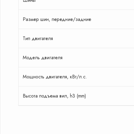
Шины
и сделаю спецпре
Ваших пожеланий
Размер шин, передние/задние
Тип двигателя
Остави
Я даю согласие на обрабо
данных в соответствии с 
Модель двигателя
конфиденциальности
Мощность двигателя, кВт/л.с.
Высота подъема вил, h3 (mm)