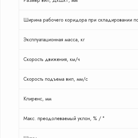
Размер вил, ДxШxТ, мм
Ширина рабочего коридора при складировании по
Эксплуатационная масса, кг
Скорость движения, км/ч
Скорость подъема вил, мм/с
Клиренс, мм
Подготов
Макс. преодолеваемый уклон, % / °
предложе
погрузчик