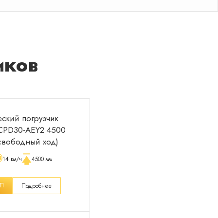
иков
еский погрузчик
CPD30-AEY2 4500
свободный ход)
14 км/ч
4500 мм
КП
Подробнее