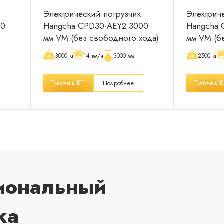
Электрический погрузчик
Электрич
00
Hangcha CPD30-AEY2 3000
Hangcha 
мм VM (без свободного хода)
мм VM (б
3000 кг
14 км/ч
3000 мм
2500 кг
Получить КП
Получить 
Подробнее
иональный
ка