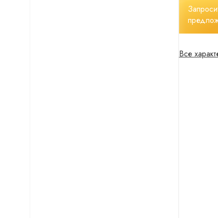
Запроси
предло
Все характ