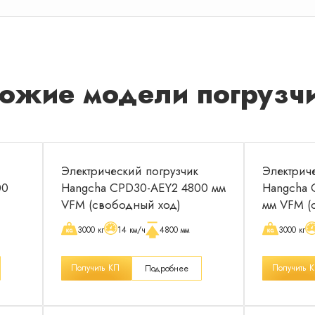
ожие модели погрузч
Электрический погрузчик
Электрич
00
Hangcha CPD30-AEY2 4800 мм
Hangcha 
VFM (свободный ход)
мм VFM (
3000 кг
14 км/ч
4800 мм
3000 кг
Получить КП
Получить 
Подробнее