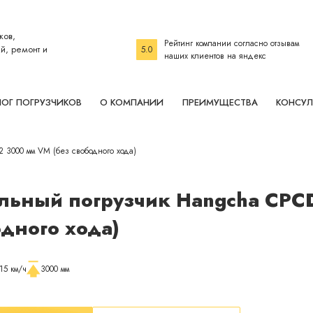
ков,
Рейтинг компании согласно отзывам
й, ремонт и
5.0
наших клиентов на яндекс
ЛОГ ПОГРУЗЧИКОВ
О КОМПАНИИ
ПРЕИМУЩЕСТВА
КОНСУЛ
3000 мм VM (без свободного хода)
льный погрузчик Hangcha CPC
дного хода)
15 км/ч
3000 мм