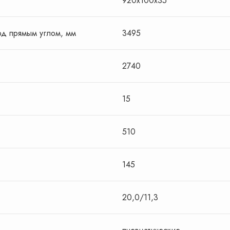
920x100x35
д прямым углом, мм
3495
2740
15
510
Сделаю проффесиональный
145
лю персональное
подбор вилочного
20,0/11,3
ние по вилочному
погрузчика
у
и сделаю спецпредложение
исходя из