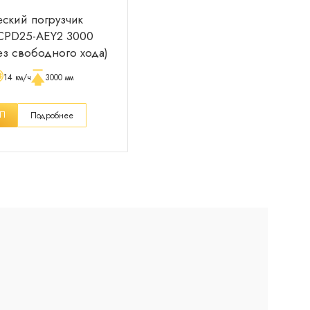
еский погрузчик
CPD25-AEY2 3000
ез свободного хода)
14 км/ч
3000 мм
КП
Подробнее
сейчас онлайн