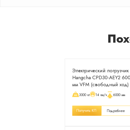
Пох
Электрический погрузчик
Hangcha CPD30-AEY2 60
мм VFM (свободный ход)
3000 кг
14 км/ч
6000 мм
Получить КП
Подробнее