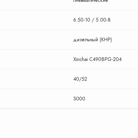
пневматические
Ваших пожеланий
дложение
исходя из
6.50-10 / 5.00-8
Оставить заявку
дизельный (КНР)
ть заявку
Я даю согласие на обработку персональных
данных в соответствии с Политикой
конфиденциальности
тку персональных
Политикой
Xinchai С490BPG-204
40/52
3000