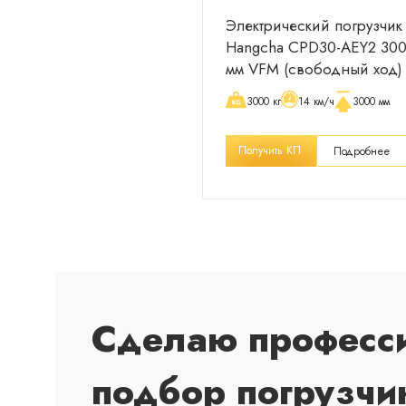
Электрический погрузчик
Hangcha CPD30-AEY2 30
мм VFM (свободный ход)
3000 кг
14 км/ч
3000 мм
Получить КП
Подробнее
Сделаю професс
подбор погрузчи