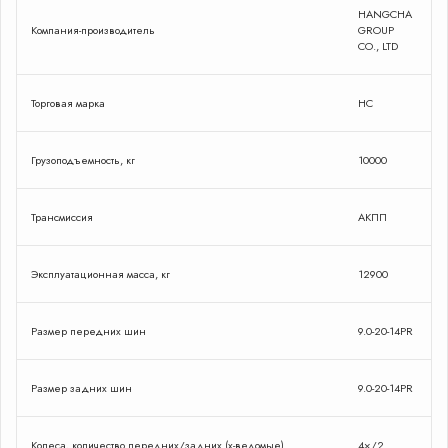
HANGCHA
Компания-производитель
GROUP
CO., LTD
Торговая марка
HC
Грузоподъемность, кг
10000
Трансмиссия
АКПП
Эксплуатационная масса, кг
12900
Размер передних шин
9.0-20-14PR
Размер задних шин
9.0-20-14PR
Колеса, количество передних/задних (х-ведомые)
4×/2