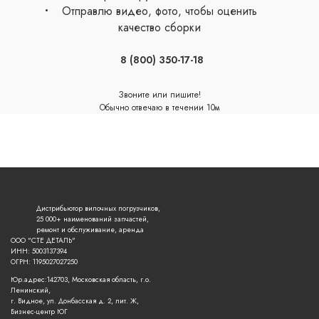
Отправлю видео, фото, чтобы оценить
качество сборки
8 (800) 350-17-18
Звоните или пишите!
Обычно отвечаю в течении 10м
сейчас онлайн
Дистрибьютор вилочных погрузчиков,
25 000+ наименований запчастей,
ремонт и обслуживание, аренда
ООО "СТЕ ДЕТАЛЬ"
ИНН: 5003137394
ОГРН: 1195027027250
Юр.адрес:142703, Московская область, г.о.
Ленинский,
г. Видное, ул. Донбасская д. 2, лит. Ж,
Бизнес-центр ЮГ