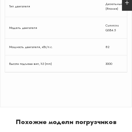
и сделаю спецпредложение
Дизельный
Тип двигателя
(Япония)
Cummins
Оставить заявку
Модель двигателя
QSB4.5
Я даю согласие на обработку персональных
данных в соответствии с Политикой
конфиденциальности
Мощность двигателя, кВт/л.с.
82
Сейчас
онлайн
Высота подъема вил, h3 (mm)
3000
Похожие модели погрузчиков