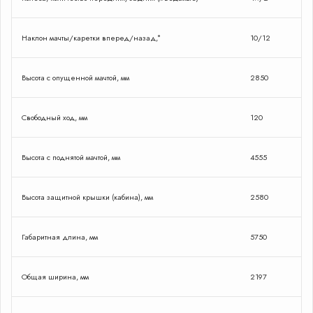
Наклон мачты/каретки вперед/назад,°
10/12
Высота с опущенной мачтой, мм
2850
Свободный ход, мм
120
Высота с поднятой мачтой, мм
4555
Высота защитной крышки (кабина), мм
2580
Габаритная длина, мм
5750
Общая ширина, мм
2197