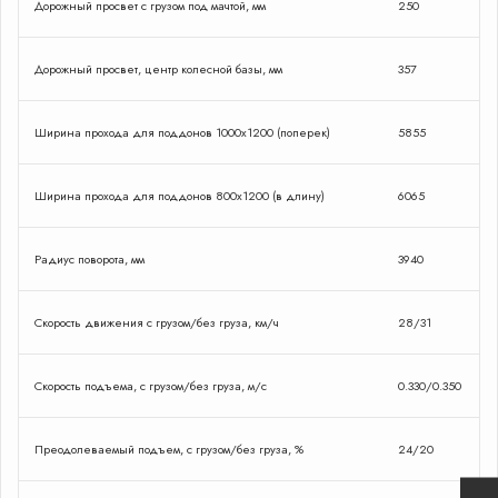
Дорожный просвет с грузом под мачтой, мм
250
Дорожный просвет, центр колесной базы, мм
357
Ширина прохода для поддонов 1000х1200 (поперек)
5855
Ширина прохода для поддонов 800х1200 (в длину)
6065
Радиус поворота, мм
3940
Закрыть форму
Скорость движения с грузом/без груза, км/ч
28/31
Скорость подъема, с грузом/без груза, м/с
0.330/0.350
Сделаю проффесиональный
Преодолеваемый подъем, с грузом/без груза, %
24/20
подбор вилочного погрузчика