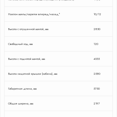
Наклон мачты/каретки вперед/назад,°
10/12
Высота с опущенной мачтой, мм
2850
Свободный ход, мм
120
Высота с поднятой мачтой, мм
4555
Высота защитной крышки (кабина), мм
2580
Габаритная длина, мм
5750
Общая ширина, мм
2197