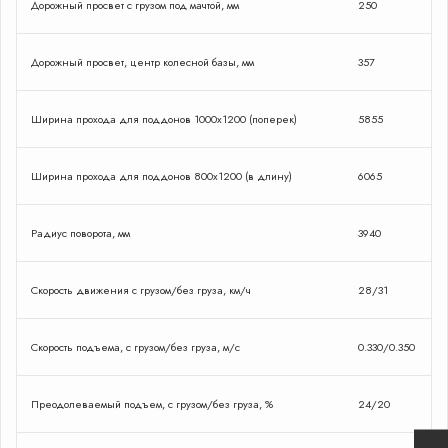
Дорожный просвет с грузом под мачтой, мм
250
Дорожный просвет, центр колесной базы, мм
357
Ширина прохода для поддонов 1000х1200 (поперек)
5855
Ширина прохода для поддонов 800х1200 (в длину)
6065
Радиус поворота, мм
3940
Закрыть форму
Скорость движения с грузом/без груза, км/ч
28/31
Скорость подъема, с грузом/без груза, м/с
0.330/0.350
Сделаю проффесиональный
Преодолеваемый подъем, с грузом/без груза, %
24/20
подбор вилочного погрузчика