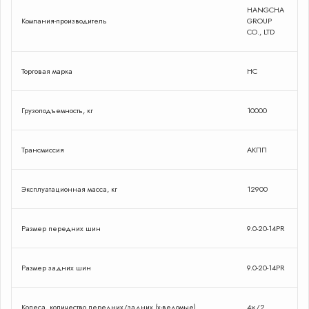
HANGCHA
Компания-производитель
GROUP
CO., LTD
Торговая марка
HC
Грузоподъемность, кг
10000
Трансмиссия
АКПП
Эксплуатационная масса, кг
12900
Размер передних шин
9.0-20-14PR
Размер задних шин
9.0-20-14PR
Колеса, количество передних/задних (х-ведомые)
4×/2