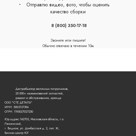
Отправлю видео, фото, чтобы оценить
качество сборки
8 (800) 350-17-18
Звоните или пишите!
Обычно отвечаю в течении 10м
сейчас онлайн
Дистрибьютор вилочных погрузчиков,
25 000+ наименований запчастей,
ремонт и обслуживание, аренда
ООО "СТЕ ДЕТАЛЬ"
ИНН: 5003137394
ОГРН: 1195027027250
Юр.адрес:142703, Московская область, г.о.
Ленинский,
г. Видное, ул. Донбасская д. 2, лит. Ж,
Бизнес-центр ЮГ