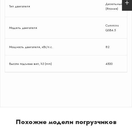
и сделаю спецпредложение
Дизельный
Тип двигателя
(Япония)
Cummins
Оставить заявку
Модель двигателя
QSB4.5
Я даю согласие на обработку персональных
данных в соответствии с Политикой
конфиденциальности
Мощность двигателя, кВт/л.с.
82
Сейчас
онлайн
Высота подъема вил, h3 (mm)
4500
Похожие модели погрузчиков