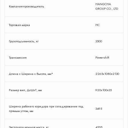
HANGCHA
Компания-производитель
GROUP CO., LTD
Торговая марка
HC
Грузоподъемность, кг
3500
Трансмиссия
Powershift
Длина x Ширина x Высота, мм*
2265x1080x2130
Размер вил, ДxШxТ, мм
920x100x35
Ширина рабочего коридора при складировании под
3495
прямым углом, мм
Эксплуатационная масса, кг
4555