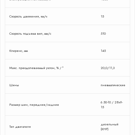
Скорость движения, км/ч
15
Скорость подъема вил, мм/с
510
Клиренс, мм
145
Макс. преодолеваемый уклон, % / °
20,0/11,3
Шины
пневматические
6.50-10 / 28x9-
Размер шин, передние/задние
15
дизельный
Тип двигателя
(КНР)