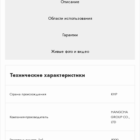
Описание
Области использования
Гарантии
Живые фото и видео
Технические характеристики
Страна происхождения
КНР
HANGCHA
Компания-производитель
GROUP CO.,
LTD
Грузоподъемность (кг)
5000