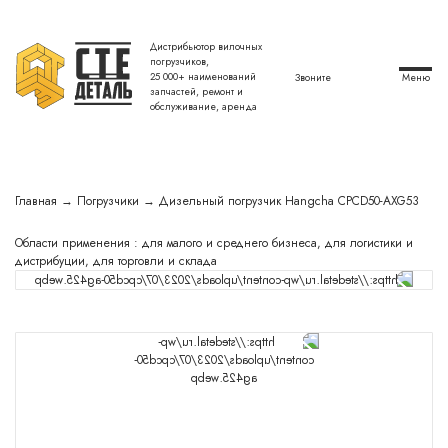
Дистрибьютор вилочных
Закрыть форму
погрузчиков,
25 000+ наименований
Звоните
запчастей, ремонт и
обслуживание, аренда
Подготовлю персональное
Главная
→
Погрузчики
→
Дизельный погрузчик Hangcha CPCD50-AXG53
предложение по вилочному
Области применения : для малого и среднего бизнеса, для логистики и
погрузчику
дистрибуции, для торговли и склада
и сделаю спецпредложение
Оставить заявку
Я даю согласие на обработку персональных
данных в соответствии с Политикой
конфиденциальности