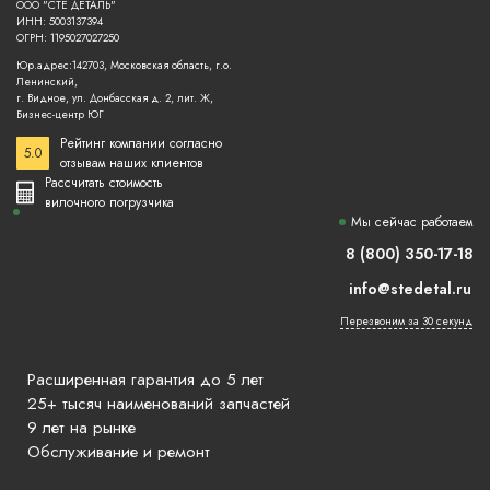
ООО "СТЕ ДЕТАЛЬ"
ИНН: 5003137394
ОГРН: 1195027027250
Юр.адрес:142703, Московская область, г.о.
Ленинский,
г. Видное, ул. Донбасская д. 2, лит. Ж,
Бизнес-центр ЮГ
Рейтинг компании согласно
5.0
отзывам наших клиентов
Рассчитать стоимость
вилочного погрузчика
Мы сейчас работаем
8 (800) 350-17-18
info@stedetal.ru
Перезвоним за 30 секунд
Расширенная гарантия до 5 лет
25+ тысяч наименований запчастей
9 лет на рынке
Обслуживание и ремонт