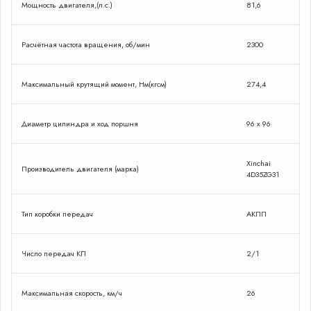
Мощность двигателя,(л.с.)
81,6
Расчётная частота вращения, об/мин
2300
Максимальный крутящий момент, Нм(кгсм)
274,4
Диаметр цилиндра и ход поршня
96 x 96
Xinchai
Производитель двигателя (марка)
4D35ZG31
Тип коробки передач
АКПП
Число передач КП
2/1
Максимальная скорость, км/ч
26