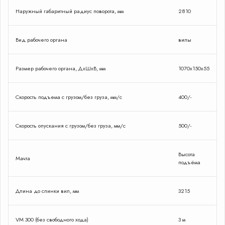
Сейчас
Наружный габаритный радиус поворота, мм
2810
онлайн
Вид рабочего органа
вилы
Размер рабочего органа, ДхШхВ, мм
1070х150х55
Скорость подъема с грузом/без груза, мм/с
400/-
Скорость опускания с грузом/без груза, мм/с
500/-
Высота
Мачта
подъёма
Длина до спинки вил, мм
3215
VM 300 (без свободного хода)
3 м