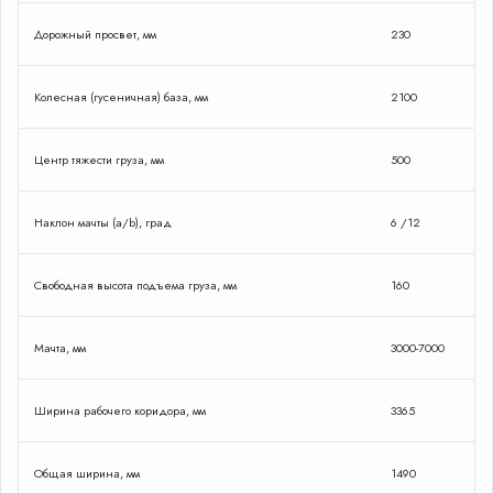
Дорожный просвет, мм
230
Колесная (гусеничная) база, мм
2100
Центр тяжести груза, мм
500
Наклон мачты (a/b), град
6 /12
Свободная высота подъема груза, мм
160
Мачта, мм
3000-7000
Ширина рабочего коридора, мм
3365
Общая ширина, мм
1490