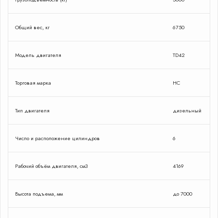
Общий вес, кг
6750
Модель двигателя
TD42
Торговая марка
HC
Тип двигателя
дизельный
Число и расположение цилиндров
6
Рабочий объём двигателя, см3
4169
Высота подъема, мм
до 7000