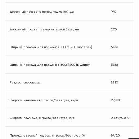
Дорожный просвет с грузом под мачтой, мм
190
Дорожный просвет, центр колесной базы, мм
270
Ширина прохода для поддонов 1000х1200 (поперек)
5155
Ширина прохода для поддонов 800х1200 (в длину)
5355
Радиус поворота, мм
3230
Закрыть форму
Скорость движения с грузом/без груза, км/ч
27/30
Скорость подъема, с грузом/без груза, м/с
0.480/0.510
Сделаю проффесиональный
подбор вилочного погрузчика
Преодолеваемый подъем, с грузом/без груза, %
39/20