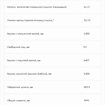
Колеса, количество передних/задних (х-ведомые)
4×/2
Наклон мачты/каретки вперед/назад,°
10/12
Высота с опущенной мачтой, мм
2500
Свободный ход, мм
95
Высота с поднятой мачтой, мм
4407
Высота защитной крышки (кабина), мм
2400
Габаритная длина, мм
4825
Общая ширина, мм
1990