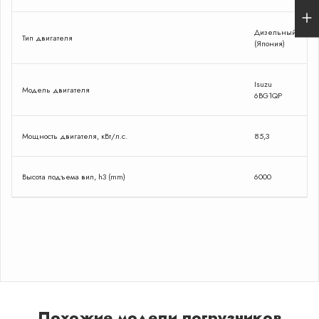
и сделаю спецпредложение
Дизельный
Тип двигателя
(Япония)
Оставить заявку
Isuzu
Модель двигателя
6BG1QP
Я даю согласие на обработку персональных
данных в соответствии с Политикой
конфиденциальности
Сейчас
Мощность двигателя, кВт/л.с.
85,3
онлайн
Высота подъема вил, h3 (mm)
6000
Похожие модели погрузчиков