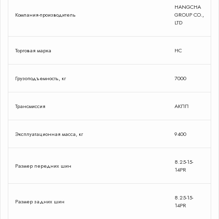
HANGCHA
Компания-производитель
GROUP CO.,
LTD
Торговая марка
HC
Грузоподъемность, кг
7000
Трансмиссия
АКПП
Эксплуатационная масса, кг
9400
8.25-15-
Размер передних шин
14PR
8.25-15-
Размер задних шин
14PR