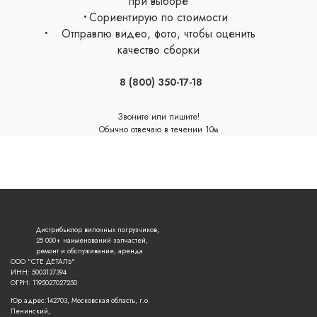
при выборе
Сориентирую по стоимости
Отправлю видео, фото, чтобы оценить
качество сборки
8 (800) 350-17-18
Звоните или пишите!
Обычно отвечаю в течении 10м
сейчас онлайн
Дистрибьютор вилочных погрузчиков,
25 000+ наименований запчастей,
ремонт и обслуживание, аренда
ООО "СТЕ ДЕТАЛЬ"
ИНН: 5003137394
ОГРН: 1195027027250
Юр.адрес:142703, Московская область, г.о.
Ленинский,