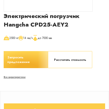
Раскрыть окно с менеджером
Сейчас
Электрический погрузчик
онлайн
Hangcha CPD25-AEY2
2500 кг
14 км/ч
до 7000 мм
Запросить
Рассчитать стоимость
предложение
Все характеристики