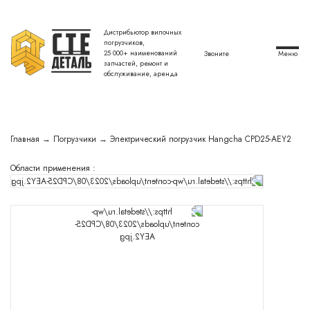
Дистрибьютор вилочных
Закрыть форму
погрузчиков,
25 000+ наименований
Звоните
запчастей, ремонт и
обслуживание, аренда
Подготовлю персональное
Главная
→
Погрузчики
→
Электрический погрузчик Hangcha CPD25-AEY2
предложение по вилочному
Области применения :
погрузчику
и сделаю спецпредложение
Оставить заявку
Я даю согласие на обработку персональных
данных в соответствии с Политикой
конфиденциальности