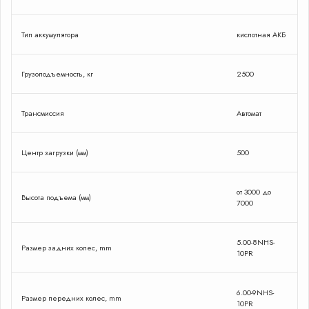
Тип аккумулятора
кислотная АКБ
Грузоподъемность, кг
2500
Трансмиссия
Автомат
Центр загрузки (мм)
500
от 3000 до
Высота подъема (мм)
7000
5.00-8NHS-
Размер задних колес, mm
10PR
6.00-9NHS-
Размер передних колес, mm
10PR