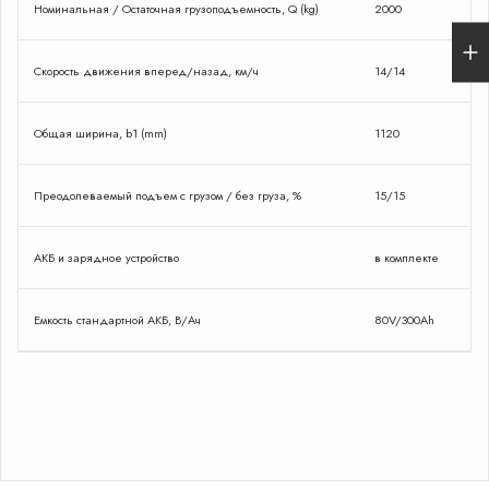
подбор вилочного погрузчика
Номинальная / Остаточная грузоподъемность, Q (kg)
2000
и сделаю спецпредложение
Скорость движения вперед/назад, км/ч
14/14
Общая ширина, b1 (mm)
1120
Оставить заявку
Я даю согласие на обработку персональных
Преодолеваемый подъем с грузом / без груза, %
15/15
данных в соответствии с Политикой
конфиденциальности
Сейчас
онлайн
АКБ и зарядное устройство
в комплекте
Емкость стандартной АКБ, В/Ач
80V/300Ah