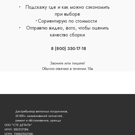
Подскажу где и как можно сэкономить
при выборе
Сориентирую по стоимости
Отправлю видео, фото, чтобы оценить
качество сборки
8 (800) 350-17-18
Звоните или пишите!
Обычно отвечаю в течении 10м
сейчас онлайн
Дистрибьютор вилочных погрузчиков,
25 000+ наименований запчастей,
ремонт и обслуживание, аренда
ООО "СТЕ ДЕТАЛЬ"
ИНН: 5003137394
ОГРН: 1195027027250