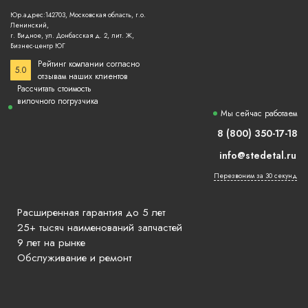
Юр.адрес:142703, Московская область, г.о.
Ленинский,
г. Видное, ул. Донбасская д. 2, лит. Ж,
Бизнес-центр ЮГ
Рейтинг компании согласно
5.0
отзывам наших клиентов
Рассчитать стоимость
вилочного погрузчика
Мы сейчас работаем
8 (800) 350-17-18
info@stedetal.ru
Перезвоним за 30 секунд
Расширенная гарантия до 5 лет
25+ тысяч наименований запчастей
9 лет на рынке
Обслуживание и ремонт