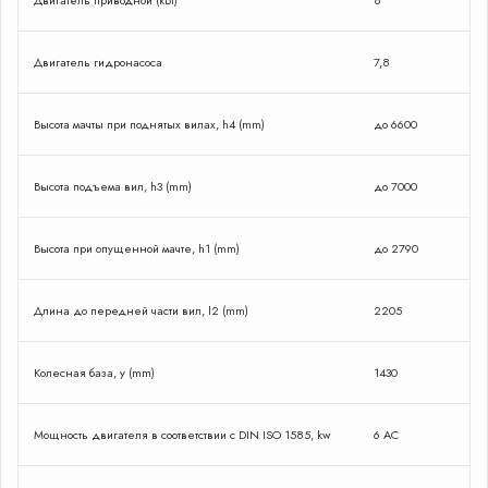
Двигатель приводной (кВт)
8
Двигатель гидронасоса
7,8
Высота мачты при поднятых вилах, h4 (mm)
до 6600
Высота подъема вил, h3 (mm)
до 7000
Высота при опущенной мачте, h1 (mm)
до 2790
Длина до передней части вил, l2 (mm)
2205
Закрыть форму
Колесная база, y (mm)
1430
Мощность двигателя в соответствии с DIN ISO 1585, kw
6 AC
Сделаю проффесиональный