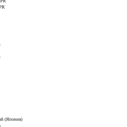
4PR
0PR
)
)
й (Япония)
5