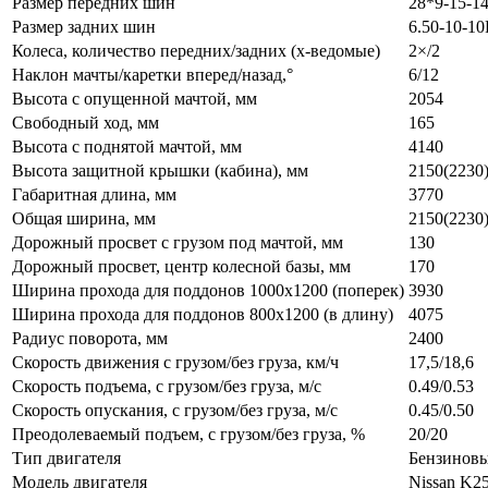
Размер передних шин
28*9-15-1
Размер задних шин
6.50-10-1
Колеса, количество передних/задних (х-ведомые)
2×/2
Наклон мачты/каретки вперед/назад,°
6/12
Высота с опущенной мачтой, мм
2054
Свободный ход, мм
165
Высота с поднятой мачтой, мм
4140
Высота защитной крышки (кабина), мм
2150(2230
Габаритная длина, мм
3770
Общая ширина, мм
2150(2230
Дорожный просвет с грузом под мачтой, мм
130
Дорожный просвет, центр колесной базы, мм
170
Ширина прохода для поддонов 1000х1200 (поперек)
3930
Ширина прохода для поддонов 800х1200 (в длину)
4075
Радиус поворота, мм
2400
Скорость движения с грузом/без груза, км/ч
17,5/18,6
Скорость подъема, с грузом/без груза, м/с
0.49/0.53
Скорость опускания, с грузом/без груза, м/с
0.45/0.50
Преодолеваемый подъем, с грузом/без груза, %
20/20
Тип двигателя
Бензиновы
Модель двигателя
Nissan K2